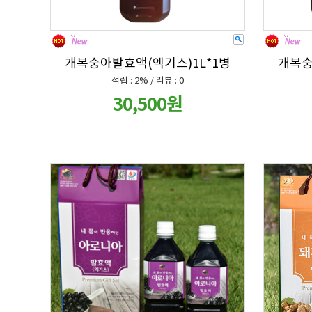
개복숭아발효액(엑기스)1L*1병
개복숭
적립 : 2% / 리뷰 : 0
30,500원