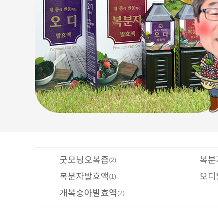
굿모닝오복즙
복분
(2)
복분자발효액
오디
(1)
개복숭아발효액
(2)