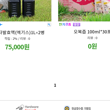
오복즙 100ml*30
자발효액(엑기스)1L×2병
리뷰 : 0
적립 : 2% / 리뷰 : 0
0원
75,000원
1