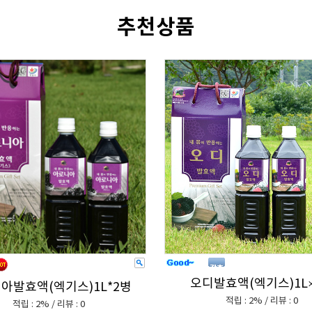
추천상품
오디발효액(엑기스)1L
아발효액(엑기스)1L*2병
적립 : 2% / 리뷰 : 0
적립 : 2% / 리뷰 : 0