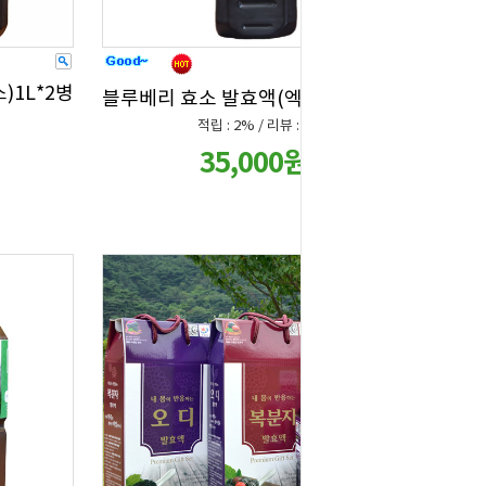
)1L*2병
블루베리 효소 발효액(엑기스)1L*1병
적립 : 2% / 리뷰 : 0
35,000원