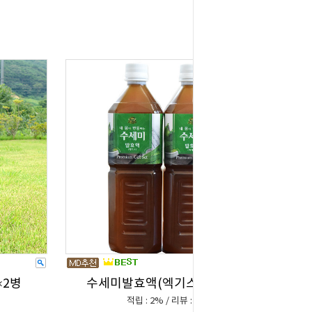
×2병
수세미발효액(엑기스)1L*2병
적립 : 2% / 리뷰 : 0