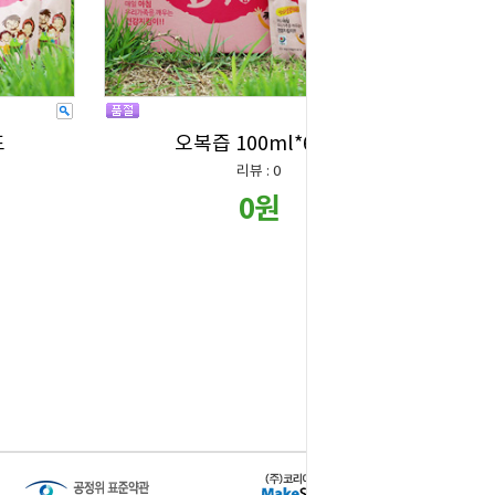
포
오복즙 100ml*60포
리뷰 : 0
0원