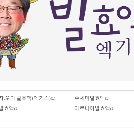
자.오디 발효액(엑기스)
수세미발효액
(1)
(1)
발효액
아로니아발효액
(1)
(1)