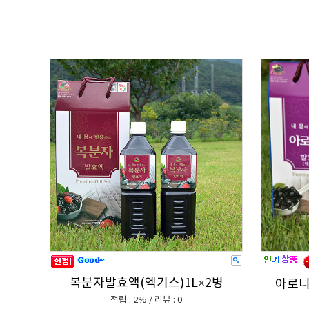
복분자발효액(엑기스)1L×2병
아로니
적립 : 2% / 리뷰 : 0