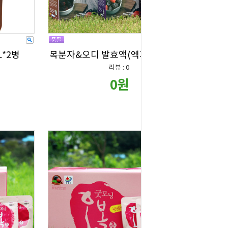
*2병
복분자&오디 발효액(엑기스)1L×2병
리뷰 : 0
0원