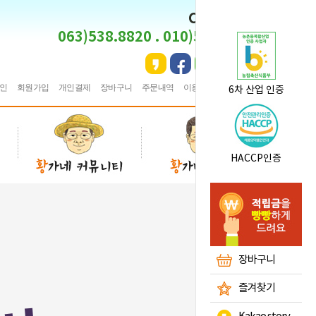
CS CENTER
063)538.8820 . 010)5495.8820
인
회원가입
개인결제
장바구니
주문내역
이용안내
★
즐겨찾기
6차 산업 인증
HACCP인증
장바구니
즐겨찾기