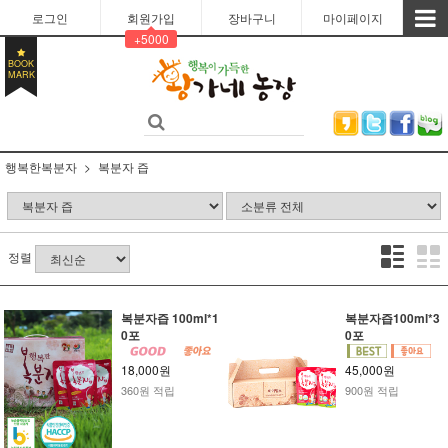
로그인
회원가입
장바구니
마이페이지
+5000
BOOK
MARK
행복한복분자
복분자 즙
정렬
복분자즙 100ml*1
복분자즙100ml*3
0포
0포
18,000원
45,000원
360원 적립
900원 적립