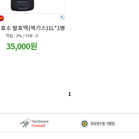
효소 발효액(엑기스)1L*1병
적립 : 2% / 리뷰 : 0
35,000원
1