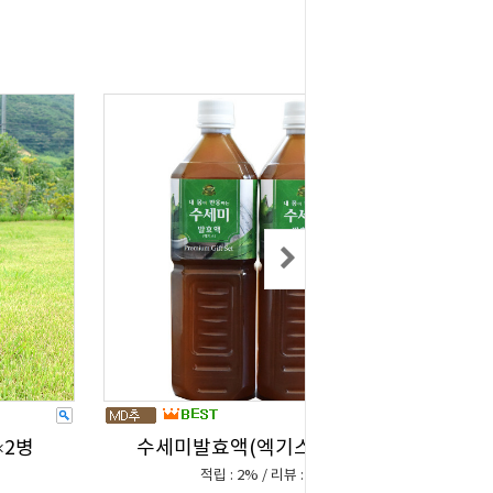
×2병
수세미발효액(엑기스)1L*2병
적립 : 2% / 리뷰 : 0