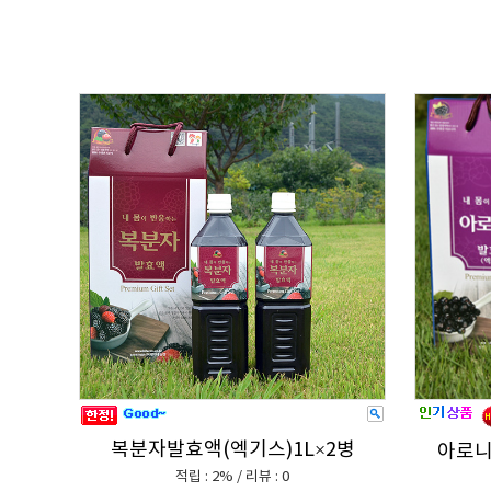
복분자발효액(엑기스)1L×2병
아로니
적립 : 2% / 리뷰 : 0