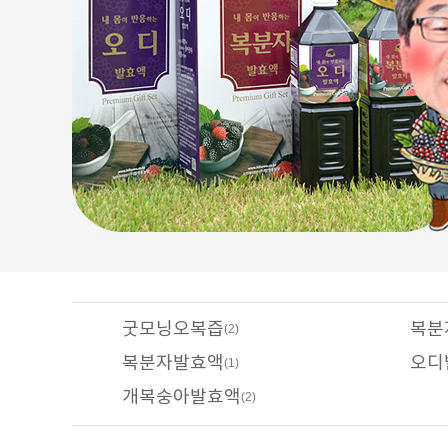
굿모닝오복즙
복분
(2)
복분자발효액
오디
(1)
개복숭아발효액
(2)