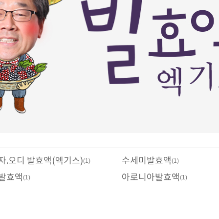
자.오디 발효액(엑기스)
수세미발효액
(1)
(1)
발효액
아로니아발효액
(1)
(1)