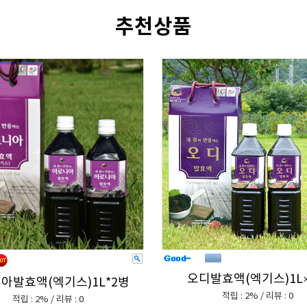
추천상품
오디발효액(엑기스)1L
아발효액(엑기스)1L*2병
적립 : 2% / 리뷰 : 0
적립 : 2% / 리뷰 : 0