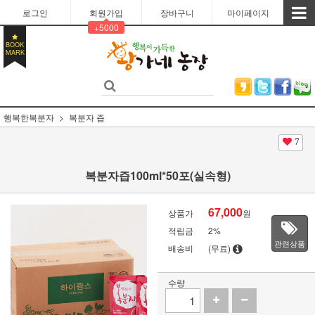
로그인
회원가입
장바구니
마이페이지
+5000
BOOK
MARK
행복한복분자
복분자 즙
7
복분자즙100ml*50포(실속형)
67,000
상품가
원
적립금
2%
관련상품
배송비
(무료)
수량