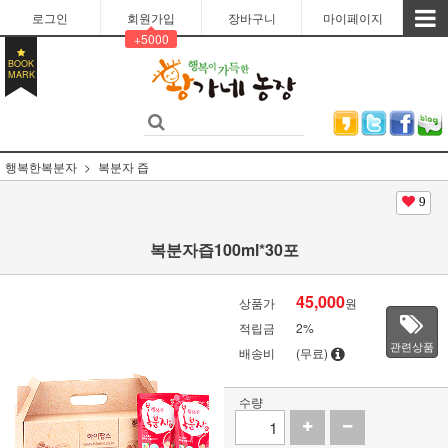
로그인
회원가입
장바구니
마이페이지
+5000
BOOK
MARK
행복한복분자
복분자 즙
9
복분자즙100ml*30포
45,000
상품가
원
적립금
2%
관련상품
배송비
(무료)
수량