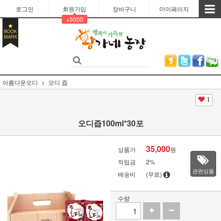
로그인
회원가입
장바구니
마이페이지
+5000
BOOK
MARK
아름다운오디
오디 즙
1
오디즙100ml*30포
35,000
상품가
원
적립금
2%
관련상품
배송비
(무료)
수량