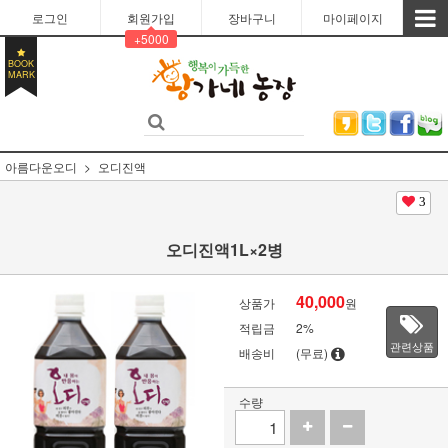
로그인
회원가입
장바구니
마이페이지
+5000
BOOK
MARK
아름다운오디
오디진액
3
오디진액1L×2병
40,000
상품가
원
적립금
2%
관련상품
배송비
(무료)
수량