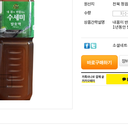
원산지
전북 정
수량
상품간략설명
내몸이 
1년동안 
소셜네트
려보세