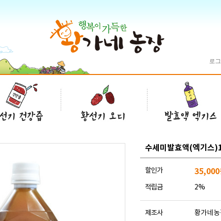
로그
수세미발효액(엑기스)1
할인가
35,000
적립금
2%
제조사
황가네농