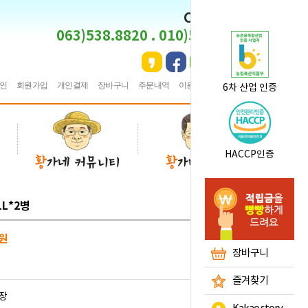
CS CENTER
063)538.8820 . 010)5495.8820
인
회원가입
개인결제
장바구니
주문내역
이용안내
★
즐겨찾기
6차 산업 인증
HACCP인증
L*2병
원
장바구니
즐겨찾기
장