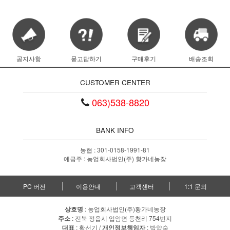
공지사항
묻고답하기
구매후기
배송조회
CUSTOMER CENTER
063)538-8820
BANK INFO
농협 : 301-0158-1991-81
예금주 : 농업회사법인(주) 황가네농장
PC 버전
이용안내
고객센터
1:1 문의
상호명
: 농업회사법인(주)황가네농장
주소
: 전북 정읍시 입암면 등천리 754번지
대표
: 황선기 /
개인정보책임자
: 박양숙