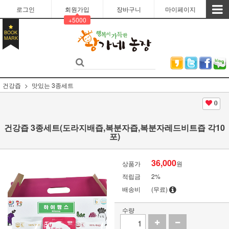
로그인
회원가입
장바구니
마이페이지
+5000
BOOK
MARK
건강즙
맛있는 3종세트
0
건강즙 3종세트(도라지배즙,복분자즙,복분자레드비트즙 각10
포)
36,000
상품가
원
적립금
2%
배송비
(무료)
수량