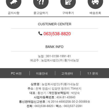
공지사항
묻고답하기
구매후기
배송조회
CUSTOMER CENTER
063)538-8820
BANK INFO
농협 : 301-0158-1991-81
예금주 : 농업회사법인(주) 황가네농장
PC 버전
이용안내
고객센터
1:1 문의
상호명
: 농업회사법인(주)황가네농장
주소
: 전북 정읍시 입암면 등천리 754번지
대표
: 황선기 /
개인정보책임자
: 박양숙
사업자등록번호
: 404-81-43840
통신판매업신고번호
: 제 2014-4690258-30-2-00089호
전화
: 063)538-8820 /
팩스
: 063)537-2281