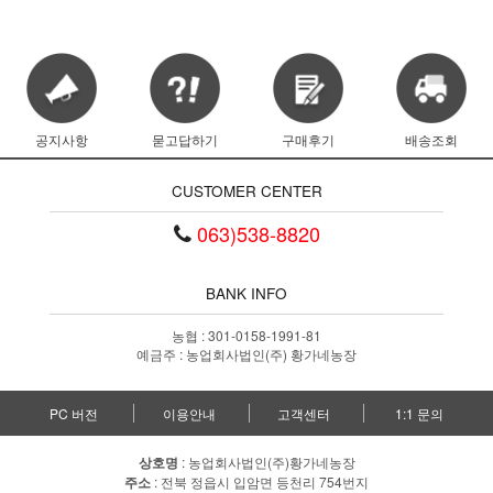
공지사항
묻고답하기
구매후기
배송조회
CUSTOMER CENTER
063)538-8820
BANK INFO
농협 : 301-0158-1991-81
예금주 : 농업회사법인(주) 황가네농장
PC 버전
이용안내
고객센터
1:1 문의
상호명
: 농업회사법인(주)황가네농장
주소
: 전북 정읍시 입암면 등천리 754번지