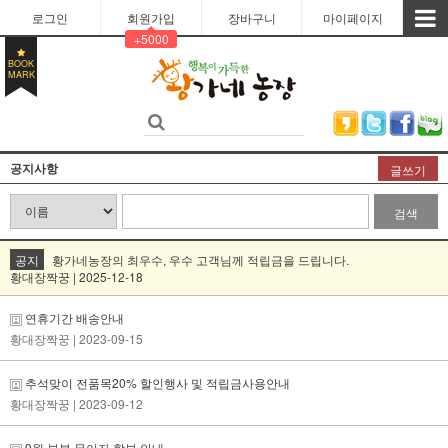
로그인
회원가입
장바구니
마이페이지
+5000
BOOK
MARK
공지사항
글쓰기
검색
공지
황가네농장의 최우수, 우수 고객님께 적립금을 드립니다.
황대장짝꿍 | 2025-12-18
연휴기간 배송안내
황대장짝꿍
| 2023-09-15
추석맞이 전품목20% 할인행사 및 적립금사용안내
황대장짝꿍
| 2023-09-12
9월 부분 무이자 할부 안내