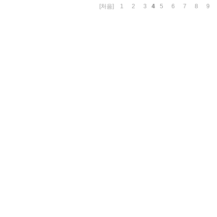
4
[처음]
1
2
3
5
6
7
8
9