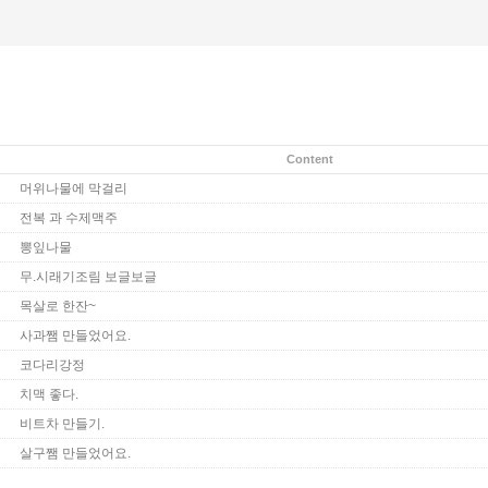
Content
머위나물에 막걸리
전복 과 수제맥주
뽕잎나물
무.시래기조림 보글보글
목살로 한잔~
사과쨈 만들었어요.
코다리강정
치맥 좋다.
비트차 만들기.
살구쨈 만들었어요.