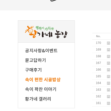
No.
170
169
공지사항&이벤트
168
묻고답하기
167
구매후기
166
165
속이 편한 시골밥상
164
속이 꽉찬 이야기
163
162
황가네 갤러리
161