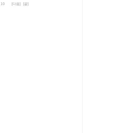
10
[다음]
[끝]