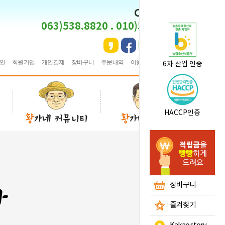
CS CENTER
063)538.8820 . 010)5495.8820
인
회원가입
개인결제
장바구니
주문내역
이용안내
★
즐겨찾기
6차 산업 인증
HACCP인증
장바구니
즐겨찾기