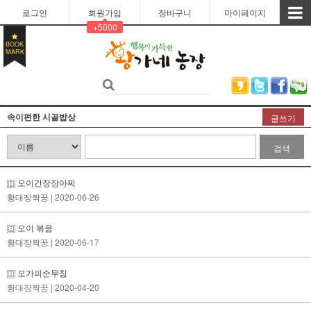
로그인
회원가입
장바구니
마이페이지
+5000
BOOK
MARK
속이편한 시골밥상
글쓰기
검색
오이간장장아찌
황대장짝꿍
| 2020-06-26
오이 볶음
황대장짝꿍
| 2020-06-17
오가피순무침
황대장짝꿍
| 2020-04-20