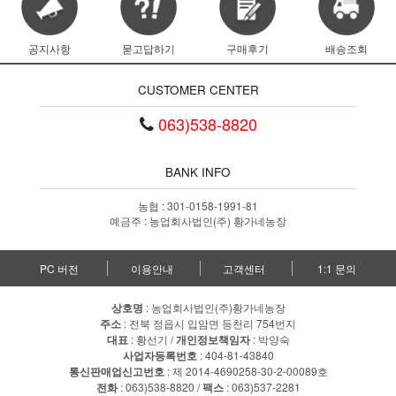
공지사항
묻고답하기
구매후기
배송조회
CUSTOMER CENTER
063)538-8820
BANK INFO
농협 : 301-0158-1991-81
예금주 : 농업회사법인(주) 황가네농장
PC 버전
이용안내
고객센터
1:1 문의
상호명
: 농업회사법인(주)황가네농장
주소
: 전북 정읍시 입암면 등천리 754번지
대표
: 황선기 /
개인정보책임자
: 박양숙
사업자등록번호
: 404-81-43840
통신판매업신고번호
: 제 2014-4690258-30-2-00089호
전화
: 063)538-8820 /
팩스
: 063)537-2281