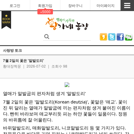
로그인
회원가입
장바구니
마이페이지
+5000
BOOK
MARK
사랑방 토크
7월 2일의 꽃은 '말발도리'
황대장짝꿍
|
2026-07-02
|
조회수 98
열매가 말발굽의 편자처럼 생겨 '말발도리’
7월 2일의 꽃은 '말발도리(Korean deutzia)', 꽃말은 ‘애교’. 꽃이
진 뒤 달리는 열매가 말발굽에 끼는 편자처럼 생겨 붙여진 이름이
다. 빤히 바라보며 애교부리듯 피는 하얀 꽃들이 일품이다. 정원
의 바위틈에 잘 어울린다.
바위말발도리, 매화말발도리, 니코말발도리 등 몇 가지가 있다.
정원용으로 바닥을 기며 자라는 니코말발도리가 널리 쓰인다. 같