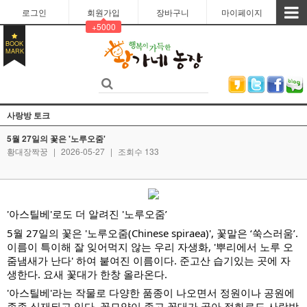
로그인
회원가입
장바구니
마이페이지
+5000
BOOK
MARK
사랑방 토크
5월 27일의 꽃은 '노루오줌'
황대장짝꿍
|
2026-05-27
|
조회수 133
'아스틸베'로도 더 알려진 '노루오줌’
5월 27일의 꽃은 '노루오줌(Chinese spiraea)', 꽃말은 ‘쑥스러움’.
이름이 특이해 잘 잊어먹지 않는 우리 자생화, '뿌리에서 노루 오
줌냄새가 난다' 하여 붙여진 이름이다. 준고산 습기있는 곳에 자
생한다. 요새 꽃대가 한창 올라온다.
'아스틸베'라는 작물로 다양한 품종이 나오면서 정원이나 공원에
종종 식재되고 있다. 꽃모양이 좋고 꽃대가 곧아 절화로도 사랑받