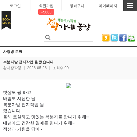
로그인
회원가입
장바구니
마이페이지
+5000
BOOK
MARK
사랑방 토크
복분자밭 전지작업 을 했습니다
황대장짝꿍
|
2026-05-26
|
조회수 99
햇살도 쨍 하고
바람도 시원한 날
복분자밭 전지작업 을
했습니다.
올해 토실하고 맛있는 복분자를 만나기 위해~
내년에도 건강한 열매를 만나기 위해~
정성과 기원을 담아~