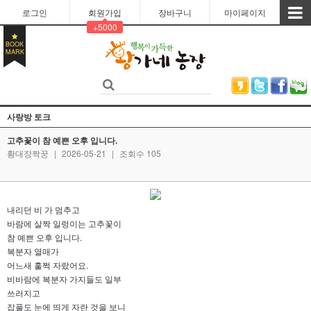
로그인
회원가입
장바구니
마이페이지
+5000
BOOK
MARK
사랑방 토크
고추꽃이 참 예쁜 오후 입니다.
황대장짝꿍
|
2026-05-21
|
조회수 105
내리던 비 가 멈추고
바람에 살짝 일렁이는 고추꽃이
참 예쁜 오후 입니다.
복분자 열매가
어느새 훌쩍 자랐어요.
비바람에 복분자 가지들도 일부
쓰러지고
잡풀도 눈에 띄게 자란 것을 보니