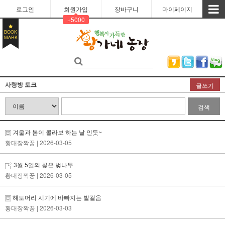
로그인
회원가입
장바구니
마이페이지
+5000
BOOK
MARK
사랑방 토크
글쓰기
검색
겨울과 봄이 콜라보 하는 날 인듯~
황대장짝꿍
| 2026-03-05
3월 5일의 꽃은 벚나무
황대장짝꿍
| 2026-03-05
해토머리 시기에 바빠지는 발걸음
황대장짝꿍
| 2026-03-03