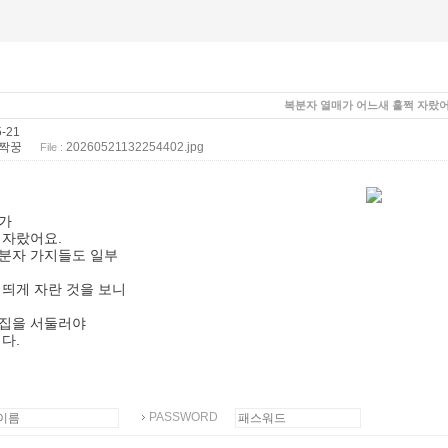
복분자 열매가 어느새 훌쩍 자랐어
-21
짝꿍
20260521132254402.jpg
File :
가
 자랐어요.
분자 가지들도 일부
 띄게 자란 것을 보니
집을 서둘러야
다.
PASSWORD