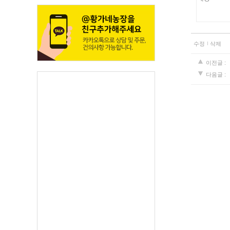
수정
삭제
이전글 :
다음글 :