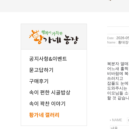
2026-05
Date :
황대장
Name :
공지사항&이벤트
복분자 열매
어느새 훌쩍
묻고답하기
비바람에 복
쓰러지고
구매후기
잡풀도 눈에
도와주시는
속이 편한 시골밥상
이모님들 소
할 것 같습니
속이 꽉찬 이야기
황가네 갤러리
NAME