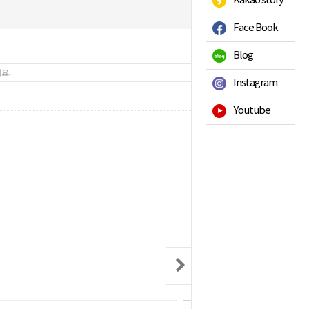
Kakao story
Face Book
Blog
요.
Instagram
143
Hits :
Youtube