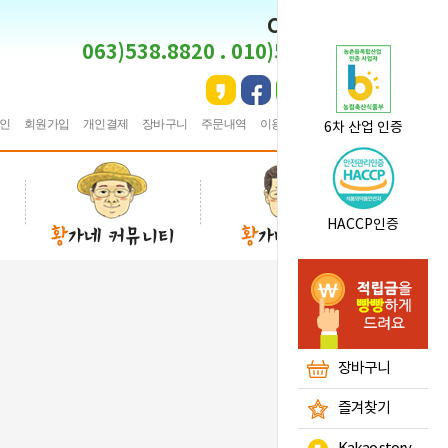
CS CENTER
063)538.8820 . 010)5495.8820
인
회원가입
개인결제
장바구니
주문내역
이용안내
★
즐겨찾기
6차 산업 인증
HACCP인증
장바구니
즐겨찾기