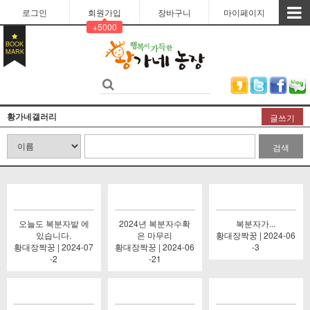
로그인
회원가입
장바구니
마이페이지
+5000
BOOK
MARK
황가네갤러리
글쓰기
검색
오늘도 복분자밭 에
2024년 복분자수확
복분자가...
있습니다.
은 마무리
황대장짝꿍 | 2024-06
황대장짝꿍 | 2024-07
황대장짝꿍 | 2024-06
-3
-2
-21