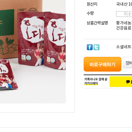
원산지
국내산 1
수량
상품간략설명
황가네농장
건강음료
소셜네트
려보세