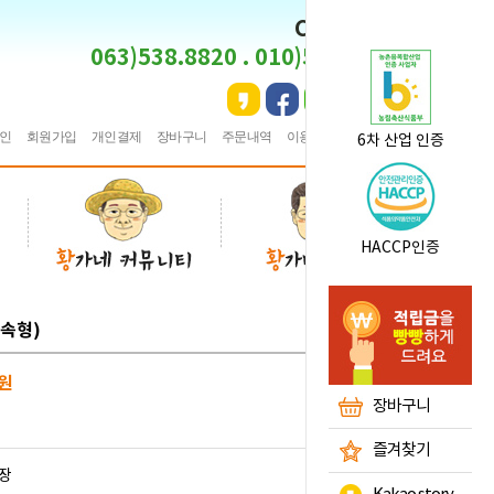
CS CENTER
063)538.8820 . 010)5495.8820
인
회원가입
개인결제
장바구니
주문내역
이용안내
★
즐겨찾기
6차 산업 인증
HACCP인증
실속형)
원
장바구니
즐겨찾기
장