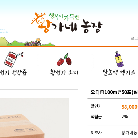
로그
오디즙100ml*50포(
할인가
58,000
적립금
2%
제조사
황가네농