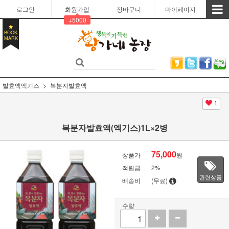
로그인
회원가입
장바구니
마이페이지
+5000
BOOK
MARK
발효액엑기스
복분자발효액
1
복분자발효액(엑기스)1L×2병
75,000
상품가
원
적립금
2%
관련상품
배송비
(무료)
수량