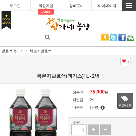
로그인
회원가입
장바구니
마이페이지
+5000
BOOK
MARK
발효액엑기스
복분자발효액
1
복분자발효액(엑기스)1L×2병
75,000
상품가
원
적립금
2%
관련상품
배송비
(무료)
수량