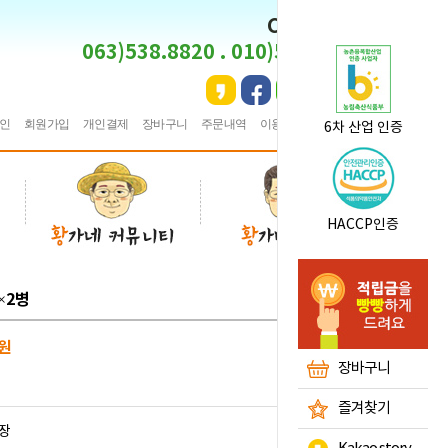
CS CENTER
063)538.8820 . 010)5495.8820
인
회원가입
개인결제
장바구니
주문내역
이용안내
★
즐겨찾기
6차 산업 인증
HACCP인증
×2병
원
장바구니
즐겨찾기
장