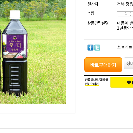
원산지
전북 정
수량
상품간략설명
내몸이 
1년동안 
소셜네트
려보세