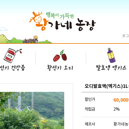
로그
오디발효액(엑기스)1L
할인가
60,000
적립금
2%
제조사
황가네농