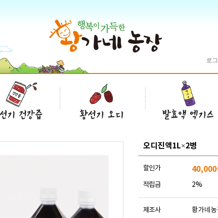
로그
오디진액1L×2병
할인가
40,000
적립금
2%
제조사
황가네농