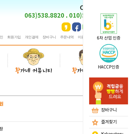
CS CENTER
063)538.8820 . 010)5495.8820
인
회원가입
개인결제
장바구니
주문내역
이용안내
★
즐겨찾기
6차 산업 인증
HACCP인증
원
장바구니
즐겨찾기
장