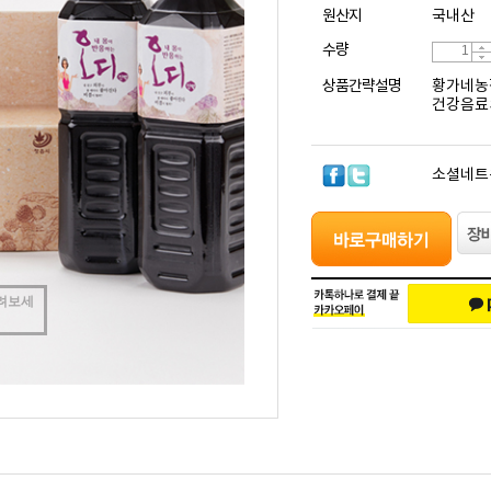
원산지
국내산
수량
상품간략설명
황가네농장
건강음료
소셜네트
려보세