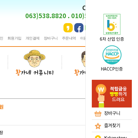
CS CENTER
063)538.8820 . 010)5495.8820
인
회원가입
개인결제
장바구니
주문내역
이용안내
★
즐겨찾기
6차 산업 인증
HACCP인증
원
장바구니
즐겨찾기
장