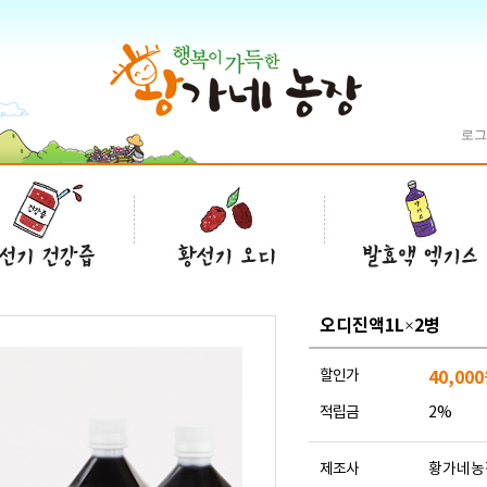
로그
오디진액1L×2병
할인가
40,000
적립금
2%
제조사
황가네농