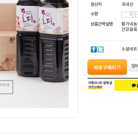
원산지
국내산
수량
상품간략설명
황가네농장
건강음료
소셜네트
려보세