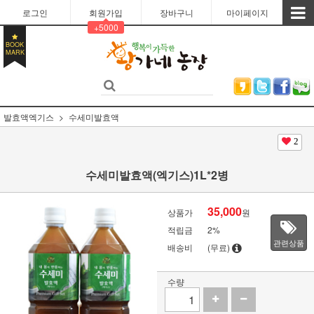
로그인
회원가입
장바구니
마이페이지
+5000
BOOK
MARK
발효액엑기스
수세미발효액
2
수세미발효액(엑기스)1L*2병
35,000
상품가
원
적립금
2%
관련상품
배송비
(무료)
수량