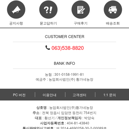
공지사항
묻고답하기
구매후기
배송조회
CUSTOMER CENTER
063)538-8820
BANK INFO
농협 : 301-0158-1991-81
예금주 : 농업회사법인(주) 황가네농장
PC 버전
이용안내
고객센터
1:1 문의
상호명
: 농업회사법인(주)황가네농장
주소
: 전북 정읍시 입암면 등천리 754번지
대표
: 황선기 /
개인정보책임자
: 박양숙
사업자등록번호
: 404-81-43840
통신판매업신고번호
: 제 2014-4690258-30-2-00089호