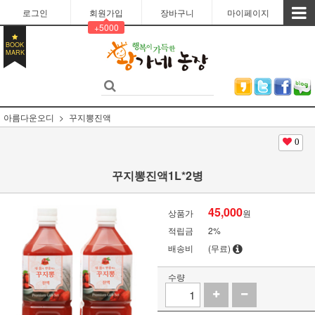
로그인
회원가입
장바구니
마이페이지
+5000
BOOK
MARK
아름다운오디
꾸지뽕진액
0
꾸지뽕진액1L*2병
45,000
상품가
원
적립금
2%
배송비
(무료)
수량