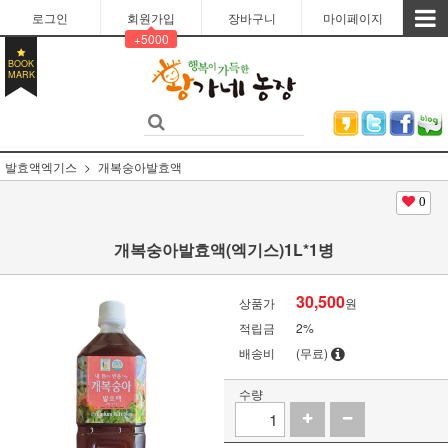
로그인
회원가입
장바구니
마이페이지
+5000
BOOK
MARK
발효액엑기스
개복숭아발효액
0
개복숭아발효액(엑기스)1L*1병
30,500
상품가
원
적립금
2%
배송비
(무료)
수량