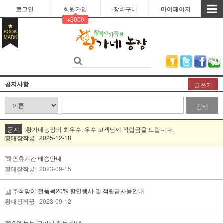
로그인
회원가입
장바구니
마이페이지
+5000
BOOK
MARK
공지사항
글쓰기
검색
공지
황가네농장의 최우수, 우수 고객님께 적립금을 드립니다.
황대장짝꿍 | 2025-12-18
연휴기간 배송안내
황대장짝꿍
| 2023-09-15
추석맞이 전품목20% 할인행사 및 적립금사용안내
황대장짝꿍
| 2023-09-12
9월 부분 무이자 할부 안내