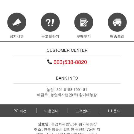
공지사항
묻고답하기
구매후기
배송조회
CUSTOMER CENTER
063)538-8820
BANK INFO
농협 : 301-0158-1991-81
예금주 : 농업회사법인(주) 황가네농장
PC 버전
이용안내
고객센터
1:1 문의
상호명
: 농업회사법인(주)황가네농장
주소
: 전북 정읍시 입암면 등천리 754번지