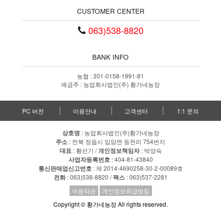
CUSTOMER CENTER
063)538-8820
BANK INFO
농협 : 301-0158-1991-81
예금주 : 농업회사법인(주) 황가네농장
PC 버전
이용안내
고객센터
1:1 문의
상호명
: 농업회사법인(주)황가네농장
주소
: 전북 정읍시 입암면 등천리 754번지
대표
: 황선기 /
개인정보책임자
: 박양숙
사업자등록번호
: 404-81-43840
통신판매업신고번호
: 제 2014-4690258-30-2-00089호
전화
: 063)538-8820 /
팩스
: 063)537-2281
이용약관
개인정보취급방침
Copyright © 황가네농장 All rights reserved.