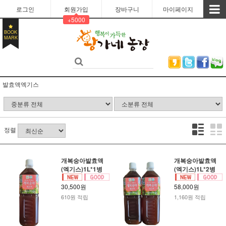
로그인
회원가입
장바구니
마이페이지
+5000
BOOK
MARK
발효액엑기스
정렬
개복숭아발효액
개복숭아발효액
(엑기스)1L*1병
(엑기스)1L*2병
30,500원
58,000원
610원 적립
1,160원 적립