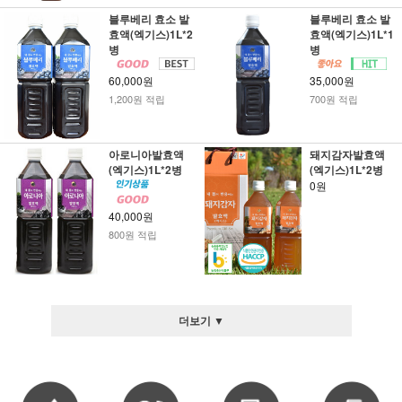
블루베리 효소 발
블루베리 효소 발
효액(엑기스)1L*2
효액(엑기스)1L*1
병
병
60,000원
35,000원
1,200원 적립
700원 적립
아로니아발효액
돼지감자발효액
(엑기스)1L*2병
(엑기스)1L*2병
0원
40,000원
800원 적립
더보기 ▼