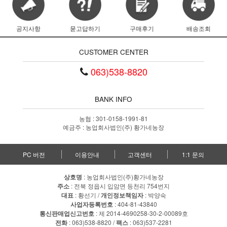
공지사항
묻고답하기
구매후기
배송조회
CUSTOMER CENTER
063)538-8820
BANK INFO
농협 : 301-0158-1991-81
예금주 : 농업회사법인(주) 황가네농장
PC 버전
이용안내
고객센터
1:1 문의
상호명
: 농업회사법인(주)황가네농장
주소
: 전북 정읍시 입암면 등천리 754번지
대표
: 황선기 /
개인정보책임자
: 박양숙
사업자등록번호
: 404-81-43840
통신판매업신고번호
: 제 2014-4690258-30-2-00089호
전화
: 063)538-8820 /
팩스
: 063)537-2281