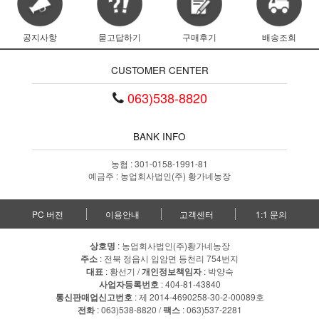
공지사항
묻고답하기
구매후기
배송조회
CUSTOMER CENTER
063)538-8820
BANK INFO
농협 : 301-0158-1991-81
예금주 : 농업회사법인(주) 황가네농장
PC 버전
이용안내
고객센터
1:1 문의
상호명
: 농업회사법인(주)황가네농장
주소
: 전북 정읍시 입암면 등천리 754번지
대표
: 황선기 /
개인정보책임자
: 박양숙
사업자등록번호
: 404-81-43840
통신판매업신고번호
: 제 2014-4690258-30-2-00089호
전화
: 063)538-8820 /
팩스
: 063)537-2281