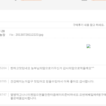
구매후기 내용 참고 하세요.
-28
농장
20130728112223.jpg
File :
e5204
찐하고맛있네요 농부님의땀으로가꾸신거 감사의맘으로먹을께요^^
0705
건강해지는거같구 맛있어요 믿을수있어서 더욱 좋아요 감사합니다.
l6747
몇병먹고나니이젠엄으면불안한마음에미리준비하네요.요번에쎄일에4병구매
좋은제품감사합니다.