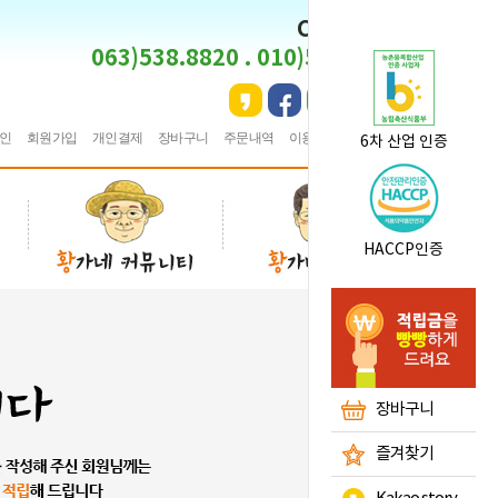
CS CENTER
063)538.8820 . 010)5495.8820
인
회원가입
개인결제
장바구니
주문내역
이용안내
★
즐겨찾기
6차 산업 인증
HACCP인증
장바구니
즐겨찾기