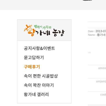
2013-07
Date :
황가네
Name :
공지사항&이벤트
....
묻고답하기
구매후기
amir
속이 편한 시골밥상
amjamj
속이 꽉찬 이야기
황가네 갤러리
coo