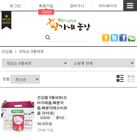
로그인
회원가입
장바구니
마이페이지
+5000
BOOK
MARK
건강즙
맛있는 3종세트
정렬
건강즙 3종세트(도
라지배즙,복분자
즙,복분자레드비트
즙 각10포)
36,000원
720원 적립