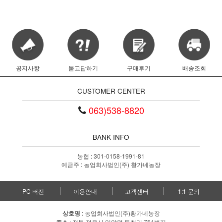
공지사항
묻고답하기
구매후기
배송조회
CUSTOMER CENTER
063)538-8820
BANK INFO
농협 : 301-0158-1991-81
예금주 : 농업회사법인(주) 황가네농장
PC 버전
이용안내
고객센터
1:1 문의
상호명
: 농업회사법인(주)황가네농장
: 전북 정읍시 입암면 등천리 754번지