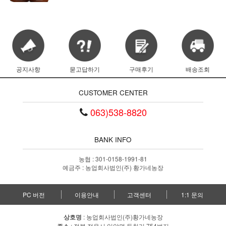
공지사항
묻고답하기
구매후기
배송조회
CUSTOMER CENTER
063)538-8820
BANK INFO
농협 : 301-0158-1991-81
예금주 : 농업회사법인(주) 황가네농장
PC 버전
이용안내
고객센터
1:1 문의
상호명
: 농업회사법인(주)황가네농장
: 전북 정읍시 입암면 등천리 754번지