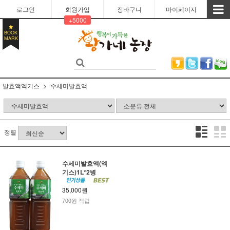
로그인
회원가입
장바구니
마이페이지
+5000
BOOK
MARK
발효액엑기스
수세미발효액
정렬
수세미발효액(엑
기스)1L*2병
35,000원
700원 적립