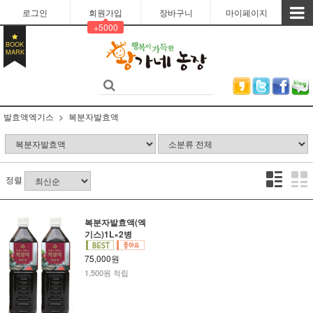
로그인
회원가입
장바구니
마이페이지
+5000
BOOK
MARK
발효액엑기스
복분자발효액
정렬
복분자발효액(엑
기스)1L×2병
75,000원
1,500원 적립