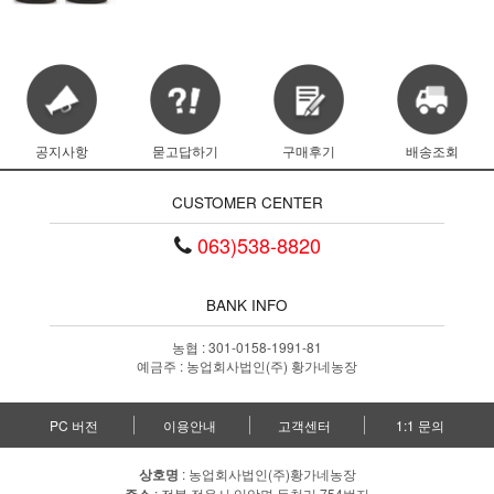
공지사항
묻고답하기
구매후기
배송조회
CUSTOMER CENTER
063)538-8820
BANK INFO
농협 : 301-0158-1991-81
예금주 : 농업회사법인(주) 황가네농장
PC 버전
이용안내
고객센터
1:1 문의
상호명
: 농업회사법인(주)황가네농장
: 전북 정읍시 입암면 등천리 754번지