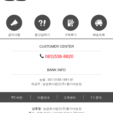
공지사항
묻고답하기
구매후기
배송조회
CUSTOMER CENTER
063)538-8820
BANK INFO
농협 : 301-0158-1991-81
예금주 : 농업회사법인(주) 황가네농장
PC 버전
이용안내
고객센터
1:1 문의
상호명
: 농업회사법인(주)황가네농장
: 전북 정읍시 입암면 등천리 754번지