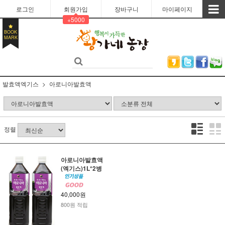
로그인
회원가입
장바구니
마이페이지
+5000
BOOK
MARK
발효액엑기스
아로니아발효액
정렬
아로니아발효액
(엑기스)1L*2병
40,000원
800원 적립